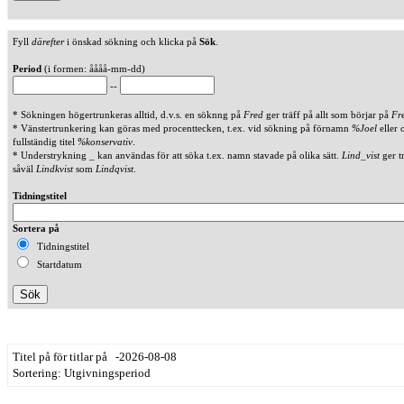
Fyll
därefter
i önskad sökning och klicka på
Sök
.
Period
(i formen: åååå-mm-dd)
--
* Sökningen högertrunkeras alltid, d.v.s. en söknng på
Fred
ger träff på allt som börjar på
Fr
* Vänstertrunkering kan göras med procenttecken, t.ex. vid sökning på förnamn
%Joel
eller 
fullständig titel
%konservativ
.
* Understrykning _ kan användas för att söka t.ex. namn stavade på olika sätt.
Lind_vist
ger t
såväl
Lindkvist
som
Lindqvist
.
Tidningstitel
Sortera på
Tidningstitel
Startdatum
Titel på för titlar på -2026-08-08
Sortering: Utgivningsperiod