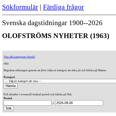
Sökformulär
|
Färdiga frågor
Svenska dagstidningar 1900--2026
OLOFSTRÖMS NYHETER (1963)
Visa alla kategorier direkt!
eller
Begränsa sökningen genom att
först
välja en kategori att söka på och klicka på Hämta.
Kategori
Fyll
därefter
i eventuell önskad period och klicka på Sök.
Period
--