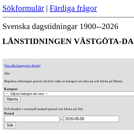
Sökformulär
|
Färdiga frågor
Svenska dagstidningar 1900--2026
LÄNSTIDNINGEN VÄSTGÖTA-DALS
Visa alla kategorier direkt!
eller
Begränsa sökningen genom att
först
välja en kategori att söka på och klicka på Hämta.
Kategori
Fyll
därefter
i eventuell önskad period och klicka på Sök.
Period
--