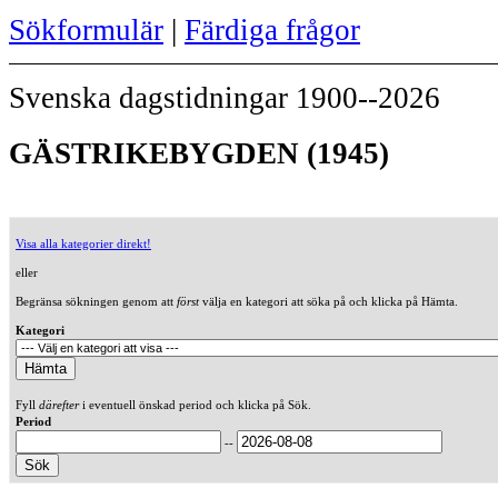
Sökformulär
|
Färdiga frågor
Svenska dagstidningar 1900--2026
GÄSTRIKEBYGDEN (1945)
Visa alla kategorier direkt!
eller
Begränsa sökningen genom att
först
välja en kategori att söka på och klicka på Hämta.
Kategori
Fyll
därefter
i eventuell önskad period och klicka på Sök.
Period
--