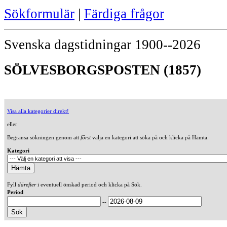
Sökformulär
|
Färdiga frågor
Svenska dagstidningar 1900--2026
SÖLVESBORGSPOSTEN (1857)
Visa alla kategorier direkt!
eller
Begränsa sökningen genom att
först
välja en kategori att söka på och klicka på Hämta.
Kategori
Fyll
därefter
i eventuell önskad period och klicka på Sök.
Period
--