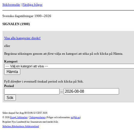
Sökformulär
|
Färdiga frågor
Svenska dagstidningar 1900--2026
SIGNALEN (1900)
Visa alla kategorier direkt!
eller
Begränsa sökningen genom att
först
välja en kategori att söka på och klicka på Hämta.
Kategori
Fyll
därefter
i eventuell önskad period och klicka på Sök.
Period
--
Sidan skapad Sat Aug 08 03:06:32 CEST 2026
© 2026
Kungl. biblioteket
/
Tidningsenheten
(Frågor och information:
te@kb.se
)
Projektet Nya Lundstedt har finansierats med medel från
Stiftelsen Riksbankens Jubileumsfond