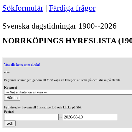
Sökformulär
|
Färdiga frågor
Svenska dagstidningar 1900--2026
NORRKÖPINGS HYRESLISTA (190
Visa alla kategorier direkt!
eller
Begränsa sökningen genom att
först
välja en kategori att söka på och klicka på Hämta.
Kategori
Fyll
därefter
i eventuell önskad period och klicka på Sök.
Period
--