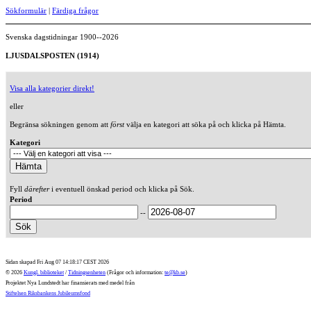
Sökformulär
|
Färdiga frågor
Svenska dagstidningar 1900--2026
LJUSDALSPOSTEN (1914)
Visa alla kategorier direkt!
eller
Begränsa sökningen genom att
först
välja en kategori att söka på och klicka på Hämta.
Kategori
Fyll
därefter
i eventuell önskad period och klicka på Sök.
Period
--
Sidan skapad Fri Aug 07 14:18:17 CEST 2026
© 2026
Kungl. biblioteket
/
Tidningsenheten
(Frågor och information:
te@kb.se
)
Projektet Nya Lundstedt har finansierats med medel från
Stiftelsen Riksbankens Jubileumsfond