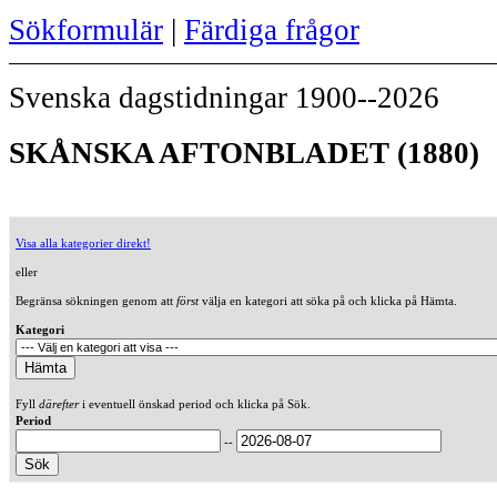
Sökformulär
|
Färdiga frågor
Svenska dagstidningar 1900--2026
SKÅNSKA AFTONBLADET (1880)
Visa alla kategorier direkt!
eller
Begränsa sökningen genom att
först
välja en kategori att söka på och klicka på Hämta.
Kategori
Fyll
därefter
i eventuell önskad period och klicka på Sök.
Period
--