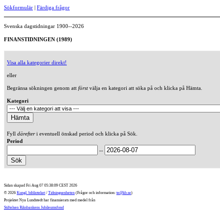
Sökformulär
|
Färdiga frågor
Svenska dagstidningar 1900--2026
FINANSTIDNINGEN (1989)
Visa alla kategorier direkt!
eller
Begränsa sökningen genom att
först
välja en kategori att söka på och klicka på Hämta.
Kategori
Fyll
därefter
i eventuell önskad period och klicka på Sök.
Period
--
Sidan skapad Fri Aug 07 05:38:09 CEST 2026
© 2026
Kungl. biblioteket
/
Tidningsenheten
(Frågor och information:
te@kb.se
)
Projektet Nya Lundstedt har finansierats med medel från
Stiftelsen Riksbankens Jubileumsfond