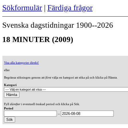
Sökformulär
|
Färdiga frågor
Svenska dagstidningar 1900--2026
18 MINUTER (2009)
Visa alla kategorier direkt!
eller
Begränsa sökningen genom att
först
välja en kategori att söka på och klicka på Hämta.
Kategori
Fyll
därefter
i eventuell önskad period och klicka på Sök.
Period
--