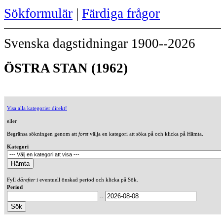
Sökformulär
|
Färdiga frågor
Svenska dagstidningar 1900--2026
ÖSTRA STAN (1962)
Visa alla kategorier direkt!
eller
Begränsa sökningen genom att
först
välja en kategori att söka på och klicka på Hämta.
Kategori
Fyll
därefter
i eventuell önskad period och klicka på Sök.
Period
--