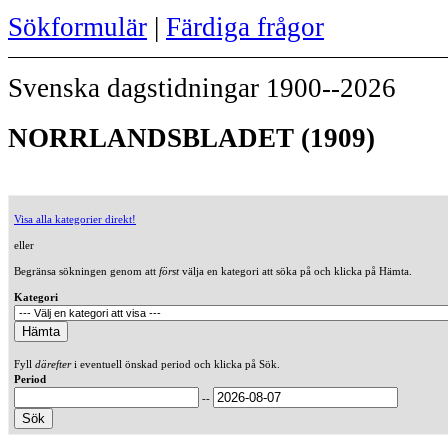
Sökformulär
|
Färdiga frågor
Svenska dagstidningar 1900--2026
NORRLANDSBLADET (1909)
Visa alla kategorier direkt!
eller
Begränsa sökningen genom att
först
välja en kategori att söka på och klicka på Hämta.
Kategori
Fyll
därefter
i eventuell önskad period och klicka på Sök.
Period
--