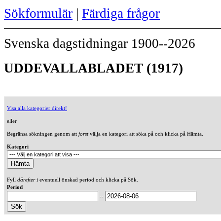
Sökformulär
|
Färdiga frågor
Svenska dagstidningar 1900--2026
UDDEVALLABLADET (1917)
Visa alla kategorier direkt!
eller
Begränsa sökningen genom att
först
välja en kategori att söka på och klicka på Hämta.
Kategori
Fyll
därefter
i eventuell önskad period och klicka på Sök.
Period
--