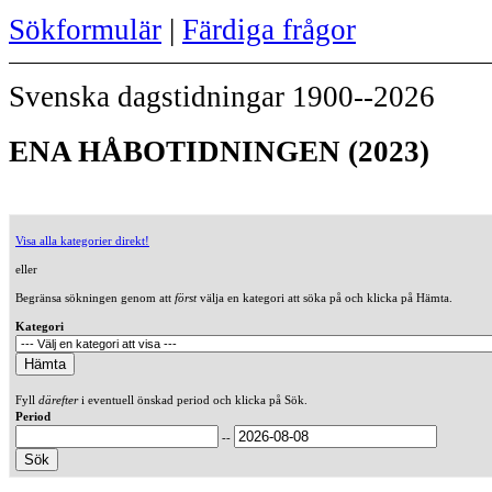
Sökformulär
|
Färdiga frågor
Svenska dagstidningar 1900--2026
ENA HÅBOTIDNINGEN (2023)
Visa alla kategorier direkt!
eller
Begränsa sökningen genom att
först
välja en kategori att söka på och klicka på Hämta.
Kategori
Fyll
därefter
i eventuell önskad period och klicka på Sök.
Period
--