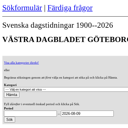
Sökformulär
|
Färdiga frågor
Svenska dagstidningar 1900--2026
VÄSTRA DAGBLADET GÖTEBORG
Visa alla kategorier direkt!
eller
Begränsa sökningen genom att
först
välja en kategori att söka på och klicka på Hämta.
Kategori
Fyll
därefter
i eventuell önskad period och klicka på Sök.
Period
--