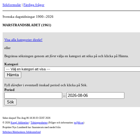
Sökformulär
|
Färdiga frågor
Svenska dagstidningar 1900--2026
MARSTRANDSBLADET (1961)
Visa alla kategorier direkt!
eller
Begränsa sökningen genom att
först
välja en kategori att söka på och klicka på Hämta.
Kategori
Fyll
därefter
i eventuell önskad period och klicka på Sök.
Period
--
Sidan skapad Thu Aug 06 18:30:35 CEST 2026
© 2026
Kungl. biblioteket
/
Tidningsenheten
(Frågor och information:
te@kb.se
)
Projektet Nya Lundstedt har finansierats med medel från
Stiftelsen Riksbankens Jubileumsfond