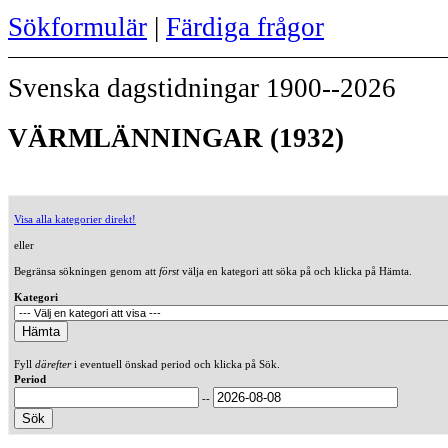
Sökformulär
|
Färdiga frågor
Svenska dagstidningar 1900--2026
VÄRMLÄNNINGAR (1932)
Visa alla kategorier direkt!
eller
Begränsa sökningen genom att
först
välja en kategori att söka på och klicka på Hämta.
Kategori
Fyll
därefter
i eventuell önskad period och klicka på Sök.
Period
--