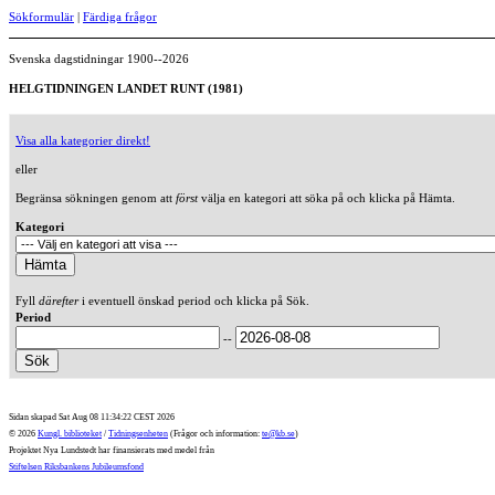
Sökformulär
|
Färdiga frågor
Svenska dagstidningar 1900--2026
HELGTIDNINGEN LANDET RUNT (1981)
Visa alla kategorier direkt!
eller
Begränsa sökningen genom att
först
välja en kategori att söka på och klicka på Hämta.
Kategori
Fyll
därefter
i eventuell önskad period och klicka på Sök.
Period
--
Sidan skapad Sat Aug 08 11:34:22 CEST 2026
© 2026
Kungl. biblioteket
/
Tidningsenheten
(Frågor och information:
te@kb.se
)
Projektet Nya Lundstedt har finansierats med medel från
Stiftelsen Riksbankens Jubileumsfond