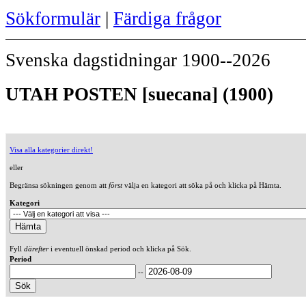
Sökformulär
|
Färdiga frågor
Svenska dagstidningar 1900--2026
UTAH POSTEN [suecana] (1900)
Visa alla kategorier direkt!
eller
Begränsa sökningen genom att
först
välja en kategori att söka på och klicka på Hämta.
Kategori
Fyll
därefter
i eventuell önskad period och klicka på Sök.
Period
--