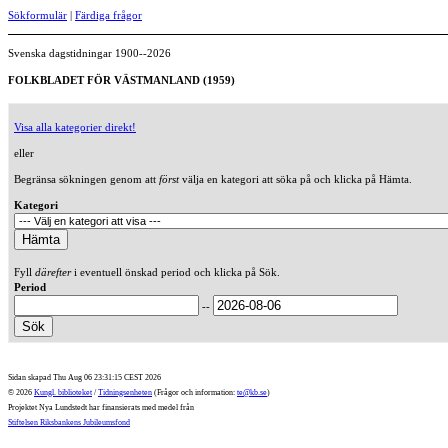
Sökformulär
|
Färdiga frågor
Svenska dagstidningar 1900--2026
FOLKBLADET FÖR VÄSTMANLAND (1959)
Visa alla kategorier direkt!
eller
Begränsa sökningen genom att
först
välja en kategori att söka på och klicka på Hämta.
Kategori
Fyll
därefter
i eventuell önskad period och klicka på Sök.
Period
--
Sidan skapad Thu Aug 06 23:31:15 CEST 2026
© 2026
Kungl. biblioteket
/
Tidningsenheten
(Frågor och information:
te@kb.se
)
Projektet Nya Lundstedt har finansierats med medel från
Stiftelsen Riksbankens Jubileumsfond