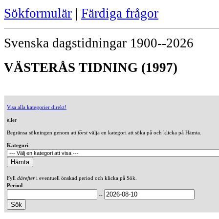
Sökformulär
|
Färdiga frågor
Svenska dagstidningar 1900--2026
VÄSTERÅS TIDNING (1997)
Visa alla kategorier direkt!
eller
Begränsa sökningen genom att
först
välja en kategori att söka på och klicka på Hämta.
Kategori
Fyll
därefter
i eventuell önskad period och klicka på Sök.
Period
--