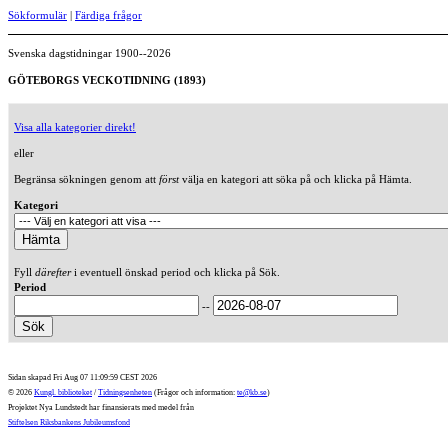
Sökformulär
|
Färdiga frågor
Svenska dagstidningar 1900--2026
GÖTEBORGS VECKOTIDNING (1893)
Visa alla kategorier direkt!
eller
Begränsa sökningen genom att
först
välja en kategori att söka på och klicka på Hämta.
Kategori
Fyll
därefter
i eventuell önskad period och klicka på Sök.
Period
--
Sidan skapad Fri Aug 07 11:09:59 CEST 2026
© 2026
Kungl. biblioteket
/
Tidningsenheten
(Frågor och information:
te@kb.se
)
Projektet Nya Lundstedt har finansierats med medel från
Stiftelsen Riksbankens Jubileumsfond