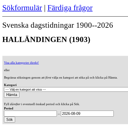
Sökformulär
|
Färdiga frågor
Svenska dagstidningar 1900--2026
HALLÄNDINGEN (1903)
Visa alla kategorier direkt!
eller
Begränsa sökningen genom att
först
välja en kategori att söka på och klicka på Hämta.
Kategori
Fyll
därefter
i eventuell önskad period och klicka på Sök.
Period
--