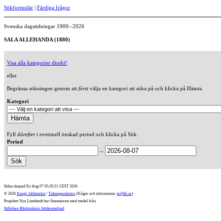
Sökformulär
|
Färdiga frågor
Svenska dagstidningar 1900--2026
SALA ALLEHANDA (1880)
Visa alla kategorier direkt!
eller
Begränsa sökningen genom att
först
välja en kategori att söka på och klicka på Hämta.
Kategori
Fyll
därefter
i eventuell önskad period och klicka på Sök.
Period
--
Sidan skapad Fri Aug 07 05:20:21 CEST 2026
© 2026
Kungl. biblioteket
/
Tidningsenheten
(Frågor och information:
te@kb.se
)
Projektet Nya Lundstedt har finansierats med medel från
Stiftelsen Riksbankens Jubileumsfond