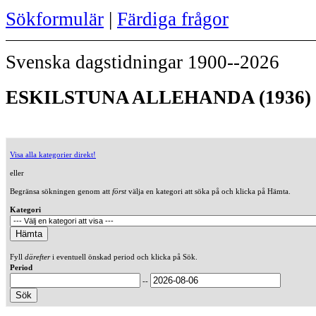
Sökformulär
|
Färdiga frågor
Svenska dagstidningar 1900--2026
ESKILSTUNA ALLEHANDA (1936)
Visa alla kategorier direkt!
eller
Begränsa sökningen genom att
först
välja en kategori att söka på och klicka på Hämta.
Kategori
Fyll
därefter
i eventuell önskad period och klicka på Sök.
Period
--