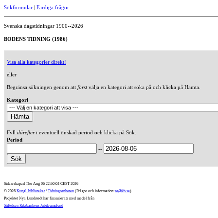
Sökformulär
|
Färdiga frågor
Svenska dagstidningar 1900--2026
BODENS TIDNING (1986)
Visa alla kategorier direkt!
eller
Begränsa sökningen genom att
först
välja en kategori att söka på och klicka på Hämta.
Kategori
Fyll
därefter
i eventuell önskad period och klicka på Sök.
Period
--
Sidan skapad Thu Aug 06 22:50:04 CEST 2026
© 2026
Kungl. biblioteket
/
Tidningsenheten
(Frågor och information:
te@kb.se
)
Projektet Nya Lundstedt har finansierats med medel från
Stiftelsen Riksbankens Jubileumsfond