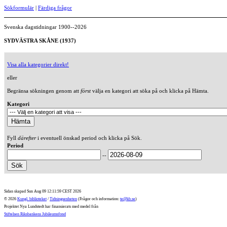
Sökformulär
|
Färdiga frågor
Svenska dagstidningar 1900--2026
SYDVÄSTRA SKÅNE (1937)
Visa alla kategorier direkt!
eller
Begränsa sökningen genom att
först
välja en kategori att söka på och klicka på Hämta.
Kategori
Fyll
därefter
i eventuell önskad period och klicka på Sök.
Period
--
Sidan skapad Sun Aug 09 12:11:59 CEST 2026
© 2026
Kungl. biblioteket
/
Tidningsenheten
(Frågor och information:
te@kb.se
)
Projektet Nya Lundstedt har finansierats med medel från
Stiftelsen Riksbankens Jubileumsfond