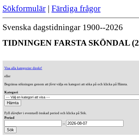
Sökformulär
|
Färdiga frågor
Svenska dagstidningar 1900--2026
TIDNINGEN FARSTA SKÖNDAL (2
Visa alla kategorier direkt!
eller
Begränsa sökningen genom att
först
välja en kategori att söka på och klicka på Hämta.
Kategori
Fyll
därefter
i eventuell önskad period och klicka på Sök.
Period
--