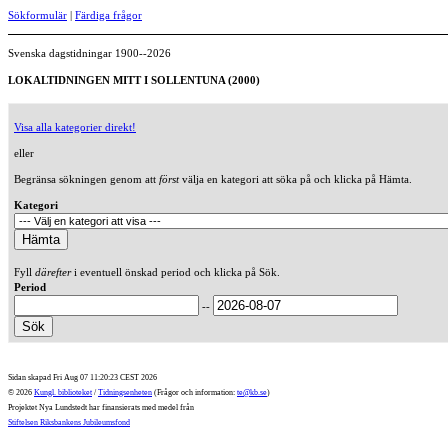
Sökformulär
|
Färdiga frågor
Svenska dagstidningar 1900--2026
LOKALTIDNINGEN MITT I SOLLENTUNA (2000)
Visa alla kategorier direkt!
eller
Begränsa sökningen genom att
först
välja en kategori att söka på och klicka på Hämta.
Kategori
Fyll
därefter
i eventuell önskad period och klicka på Sök.
Period
--
Sidan skapad Fri Aug 07 11:20:23 CEST 2026
© 2026
Kungl. biblioteket
/
Tidningsenheten
(Frågor och information:
te@kb.se
)
Projektet Nya Lundstedt har finansierats med medel från
Stiftelsen Riksbankens Jubileumsfond