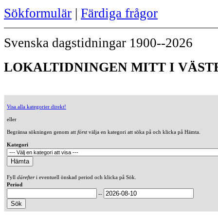
Sökformulär
|
Färdiga frågor
Svenska dagstidningar 1900--2026
LOKALTIDNINGEN MITT I VÄSTE
Visa alla kategorier direkt!
eller
Begränsa sökningen genom att
först
välja en kategori att söka på och klicka på Hämta.
Kategori
Fyll
därefter
i eventuell önskad period och klicka på Sök.
Period
--