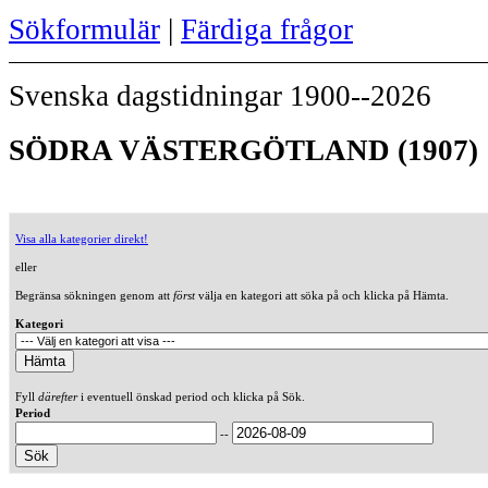
Sökformulär
|
Färdiga frågor
Svenska dagstidningar 1900--2026
SÖDRA VÄSTERGÖTLAND (1907)
Visa alla kategorier direkt!
eller
Begränsa sökningen genom att
först
välja en kategori att söka på och klicka på Hämta.
Kategori
Fyll
därefter
i eventuell önskad period och klicka på Sök.
Period
--