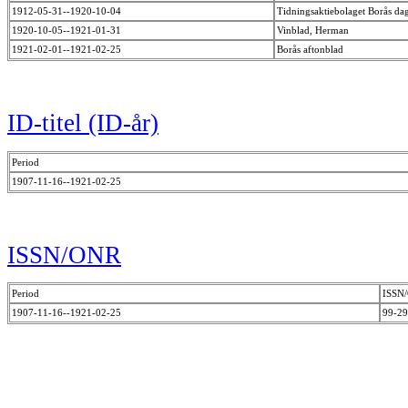
1912-05-31--1920-10-04
Tidningsaktiebolaget Borås d
1920-10-05--1921-01-31
Vinblad, Herman
1921-02-01--1921-02-25
Borås aftonblad
ID-titel (ID-år)
Period
1907-11-16--1921-02-25
ISSN/ONR
Period
ISSN
1907-11-16--1921-02-25
99-2