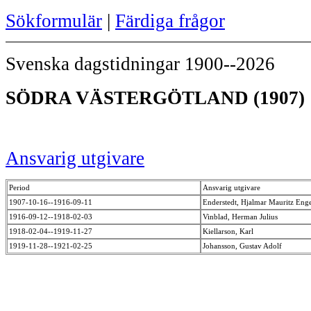
Sökformulär
|
Färdiga frågor
Svenska dagstidningar 1900--2026
SÖDRA VÄSTERGÖTLAND (1907)
Ansvarig utgivare
Period
Ansvarig utgivare
1907-10-16--1916-09-11
Enderstedt, Hjalmar Mauritz Eng
1916-09-12--1918-02-03
Vinblad, Herman Julius
1918-02-04--1919-11-27
Kiellarson, Karl
1919-11-28--1921-02-25
Johansson, Gustav Adolf