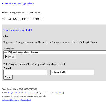
Sökformulär
|
Färdiga frågor
Svenska dagstidningar 1900--2026
SÖDRA ENSKEDEPOSTEN (1951)
Visa alla kategorier direkt!
eller
Begränsa sökningen genom att
först
välja en kategori att söka på och klicka på Hämta.
Kategori
Fyll
därefter
i eventuell önskad period och klicka på Sök.
Period
--
Sidan skapad Fri Aug 07 07:06:00 CEST 2026
© 2026
Kungl. biblioteket
/
Tidningsenheten
(Frågor och information:
te@kb.se
)
Projektet Nya Lundstedt har finansierats med medel från
Stiftelsen Riksbankens Jubileumsfond