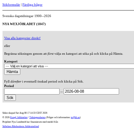
Sökformulär
|
Färdiga frågor
Svenska dagstidningar 1900--2026
NYA WEXJÖBLADET (1847)
Visa alla kategorier direkt!
eller
Begränsa sökningen genom att
först
välja en kategori att söka på och klicka på Hämta.
Kategori
Fyll
därefter
i eventuell önskad period och klicka på Sök.
Period
--
Sidan skapad Sat Aug 08 17:14:33 CEST 2026
© 2026
Kungl. biblioteket
/
Tidningsenheten
(Frågor och information:
te@kb.se
)
Projektet Nya Lundstedt har finansierats med medel från
Stiftelsen Riksbankens Jubileumsfond