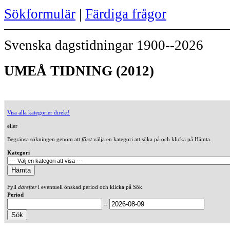
Sökformulär
|
Färdiga frågor
Svenska dagstidningar 1900--2026
UMEÅ TIDNING (2012)
Visa alla kategorier direkt!
eller
Begränsa sökningen genom att
först
välja en kategori att söka på och klicka på Hämta.
Kategori
Fyll
därefter
i eventuell önskad period och klicka på Sök.
Period
--