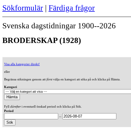
Sökformulär
|
Färdiga frågor
Svenska dagstidningar 1900--2026
BRODERSKAP (1928)
Visa alla kategorier direkt!
eller
Begränsa sökningen genom att
först
välja en kategori att söka på och klicka på Hämta.
Kategori
Fyll
därefter
i eventuell önskad period och klicka på Sök.
Period
--