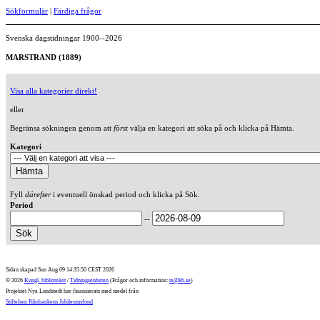
Sökformulär
|
Färdiga frågor
Svenska dagstidningar 1900--2026
MARSTRAND (1889)
Visa alla kategorier direkt!
eller
Begränsa sökningen genom att
först
välja en kategori att söka på och klicka på Hämta.
Kategori
Fyll
därefter
i eventuell önskad period och klicka på Sök.
Period
--
Sidan skapad Sun Aug 09 14:35:50 CEST 2026
© 2026
Kungl. biblioteket
/
Tidningsenheten
(Frågor och information:
te@kb.se
)
Projektet Nya Lundstedt har finansierats med medel från
Stiftelsen Riksbankens Jubileumsfond