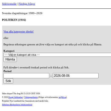
Sökformulär
|
Färdiga frågor
Svenska dagstidningar 1900--2026
POLITIKEN (1916)
Visa alla kategorier direkt!
eller
Begränsa sökningen genom att
först
välja en kategori att söka på och klicka på Hämta.
Kategori
Fyll
därefter
i eventuell önskad period och klicka på Sök.
Period
--
Sidan skapad Thu Aug 06 15:13:33 CEST 2026
© 2026
Kungl. biblioteket
/
Tidningsenheten
(Frågor och information:
te@kb.se
)
Projektet Nya Lundstedt har finansierats med medel från
Stiftelsen Riksbankens Jubileumsfond