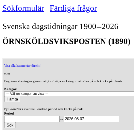
Sökformulär
|
Färdiga frågor
Svenska dagstidningar 1900--2026
ÖRNSKÖLDSVIKSPOSTEN (1890)
Visa alla kategorier direkt!
eller
Begränsa sökningen genom att
först
välja en kategori att söka på och klicka på Hämta.
Kategori
Fyll
därefter
i eventuell önskad period och klicka på Sök.
Period
--