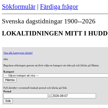
Sökformulär
|
Färdiga frågor
Svenska dagstidningar 1900--2026
LOKALTIDNINGEN MITT I HUDDI
Visa alla kategorier direkt!
eller
Begränsa sökningen genom att
först
välja en kategori att söka på och klicka på Hämta.
Kategori
Fyll
därefter
i eventuell önskad period och klicka på Sök.
Period
--