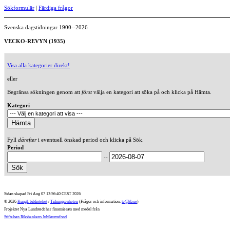
Sökformulär
|
Färdiga frågor
Svenska dagstidningar 1900--2026
VECKO-REVYN (1935)
Visa alla kategorier direkt!
eller
Begränsa sökningen genom att
först
välja en kategori att söka på och klicka på Hämta.
Kategori
Fyll
därefter
i eventuell önskad period och klicka på Sök.
Period
--
Sidan skapad Fri Aug 07 13:56:40 CEST 2026
© 2026
Kungl. biblioteket
/
Tidningsenheten
(Frågor och information:
te@kb.se
)
Projektet Nya Lundstedt har finansierats med medel från
Stiftelsen Riksbankens Jubileumsfond