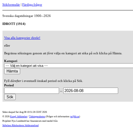
Sökformulär
|
Färdiga frågor
Svenska dagstidningar 1900--2026
IDROTT (1914)
Visa alla kategorier direkt!
eller
Begränsa sökningen genom att
först
välja en kategori att söka på och klicka på Hämta.
Kategori
Fyll
därefter
i eventuell önskad period och klicka på Sök.
Period
--
Sidan skapad Sat Aug 08 10:51:26 CEST 2026
© 2026
Kungl. biblioteket
/
Tidningsenheten
(Frågor och information:
te@kb.se
)
Projektet Nya Lundstedt har finansierats med medel från
Stiftelsen Riksbankens Jubileumsfond