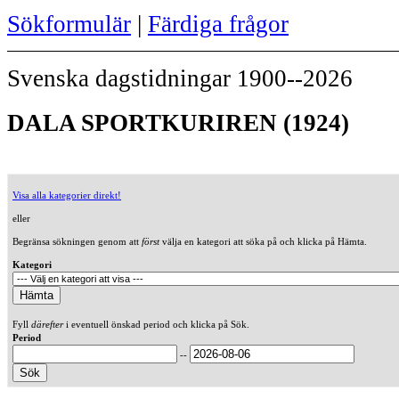
Sökformulär
|
Färdiga frågor
Svenska dagstidningar 1900--2026
DALA SPORTKURIREN (1924)
Visa alla kategorier direkt!
eller
Begränsa sökningen genom att
först
välja en kategori att söka på och klicka på Hämta.
Kategori
Fyll
därefter
i eventuell önskad period och klicka på Sök.
Period
--