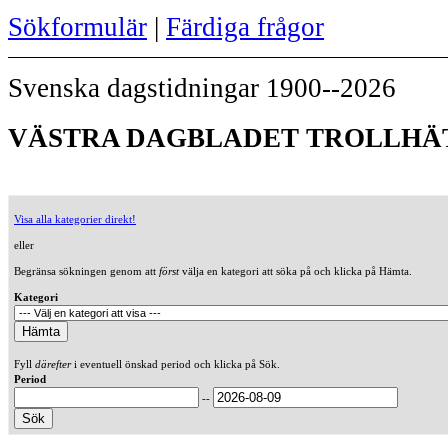
Sökformulär
|
Färdiga frågor
Svenska dagstidningar 1900--2026
VÄSTRA DAGBLADET TROLLHÄT
Visa alla kategorier direkt!
eller
Begränsa sökningen genom att
först
välja en kategori att söka på och klicka på Hämta.
Kategori
Fyll
därefter
i eventuell önskad period och klicka på Sök.
Period
--