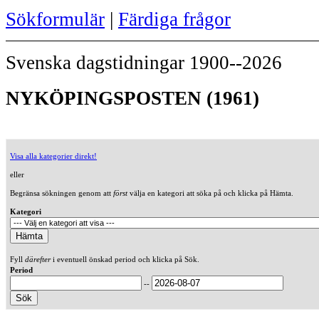
Sökformulär
|
Färdiga frågor
Svenska dagstidningar 1900--2026
NYKÖPINGSPOSTEN (1961)
Visa alla kategorier direkt!
eller
Begränsa sökningen genom att
först
välja en kategori att söka på och klicka på Hämta.
Kategori
Fyll
därefter
i eventuell önskad period och klicka på Sök.
Period
--