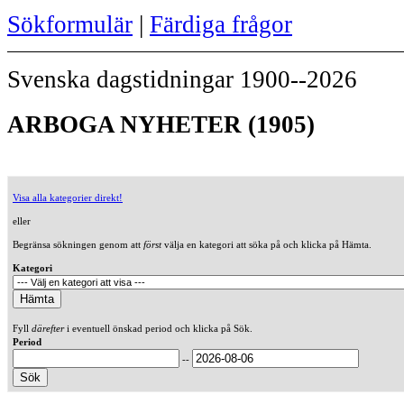
Sökformulär
|
Färdiga frågor
Svenska dagstidningar 1900--2026
ARBOGA NYHETER (1905)
Visa alla kategorier direkt!
eller
Begränsa sökningen genom att
först
välja en kategori att söka på och klicka på Hämta.
Kategori
Fyll
därefter
i eventuell önskad period och klicka på Sök.
Period
--