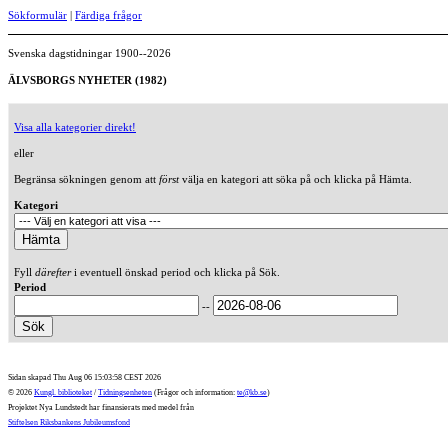
Sökformulär
|
Färdiga frågor
Svenska dagstidningar 1900--2026
ÄLVSBORGS NYHETER (1982)
Visa alla kategorier direkt!
eller
Begränsa sökningen genom att
först
välja en kategori att söka på och klicka på Hämta.
Kategori
Fyll
därefter
i eventuell önskad period och klicka på Sök.
Period
--
Sidan skapad Thu Aug 06 15:03:58 CEST 2026
© 2026
Kungl. biblioteket
/
Tidningsenheten
(Frågor och information:
te@kb.se
)
Projektet Nya Lundstedt har finansierats med medel från
Stiftelsen Riksbankens Jubileumsfond