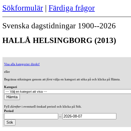
Sökformulär
|
Färdiga frågor
Svenska dagstidningar 1900--2026
HALLÅ HELSINGBORG (2013)
Visa alla kategorier direkt!
eller
Begränsa sökningen genom att
först
välja en kategori att söka på och klicka på Hämta.
Kategori
Fyll
därefter
i eventuell önskad period och klicka på Sök.
Period
--