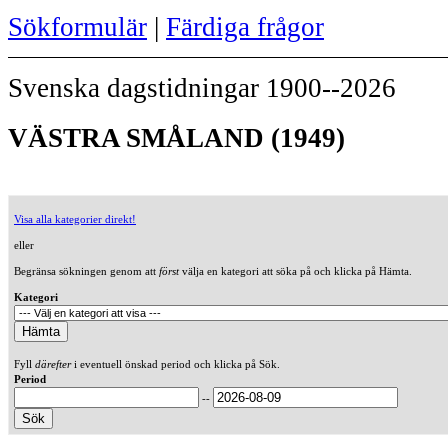
Sökformulär
|
Färdiga frågor
Svenska dagstidningar 1900--2026
VÄSTRA SMÅLAND (1949)
Visa alla kategorier direkt!
eller
Begränsa sökningen genom att
först
välja en kategori att söka på och klicka på Hämta.
Kategori
Fyll
därefter
i eventuell önskad period och klicka på Sök.
Period
--